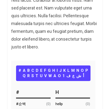
felis lacus. Curabitur at lobortis risus. Nam
sed placerat est. Nam vulputate eget urna
quis ultricies. Nulla facilisi. Pellentesque
malesuada turpis nec ultricies feugiat. Morbi
fermentum, quam eu feugiat pretium, diam
dolor eleifend libero, at consectetur turpis
justo et libero.
#
A
B
C
D
E
F
G
H
I
J
K
L
M
N
O
P
Q
R
S
T
U
V
W
А
О
1
ف
ع
ش
أ
#
H
#순백
(0)
hellp
(0)