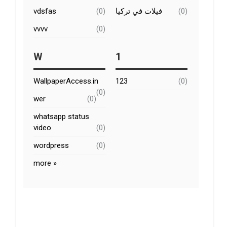
vdsfas
(0)
فيلات في تركيا
(0)
vvvv
(0)
W
1
WallpaperAccess.in
123
(0)
(0)
wer
(0)
whatsapp status
video
(0)
wordpress
(0)
more »