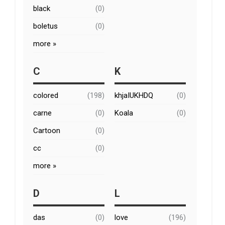
black
(0)
boletus
(0)
more »
C
K
colored
(198)
khjaIUKHDQ
(0)
carne
(0)
Koala
(0)
Cartoon
(0)
cc
(0)
more »
D
L
das
(0)
love
(196)