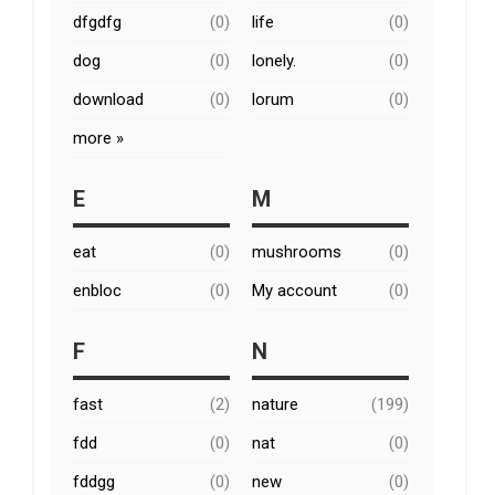
dfgdfg
(0)
life
(0)
dog
(0)
lonely.
(0)
download
(0)
lorum
(0)
more »
E
M
eat
(0)
mushrooms
(0)
enbloc
(0)
My account
(0)
F
N
fast
(2)
nature
(199)
fdd
(0)
nat
(0)
fddgg
(0)
new
(0)