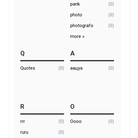
pank
(0)
photo
(0)
photografo
(0)
more »
Q
А
Quotes
(0)
аацуа
(0)
R
О
rrr
(0)
Оооо
(0)
ruru
(0)