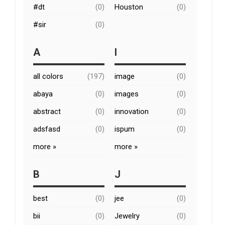
#dt
(0)
Houston
(0)
#sir
(0)
A
I
all colors
(197)
image
(0)
abaya
(0)
images
(0)
abstract
(0)
innovation
(0)
adsfasd
(0)
ispum
(0)
more »
more »
B
J
best
(0)
jee
(0)
bii
(0)
Jewelry
(0)