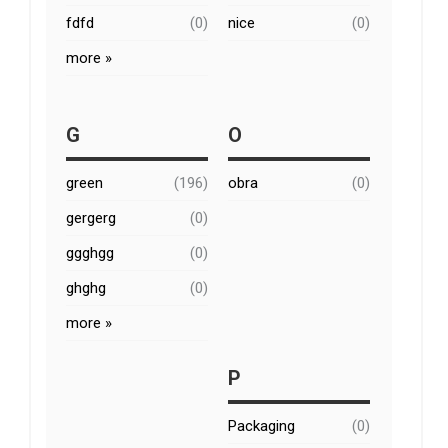
fdfd
(0)
nice
(0)
more »
G
O
green
(196)
obra
(0)
gergerg
(0)
ggghgg
(0)
ghghg
(0)
more »
P
Packaging
(0)