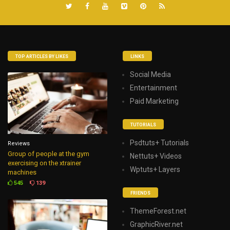
TOP ARTICLES BY LIKES
LINKS
Social Media
Entertainment
Paid Marketing
TUTORIALS
Psdtuts+ Tutorials
Reviews
Group of people at the gym
Nettuts+ Videos
exercising on the xtrainer
Wptuts+ Layers
machines
545
139
FRIENDS
ThemeForest.net
GraphicRiver.net