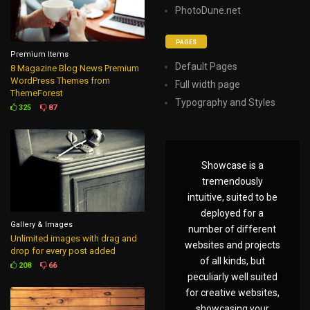
PhotoDune.net
PAGES
Premium Items
Default Pages
8 Magazine Blog News Premium
WordPress Themes from
Full width page
ThemeForest
Typography and Styles
325
87
Showcase is a
tremendously
intuitive, suited to be
deployed for a
Gallery & Images
number of different
Unlimited images with drag and
websites and projects
drop for every post added
of all kinds, but
208
66
peculiarly well suited
for creative websites,
showcasing your