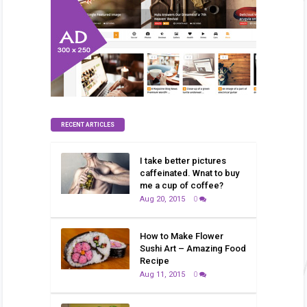
RECENT ARTICLES
I take better pictures
caffeinated. Wnat to buy
me a cup of coffee?
Aug 20, 2015
0
How to Make Flower
Sushi Art – Amazing Food
Recipe
Aug 11, 2015
0