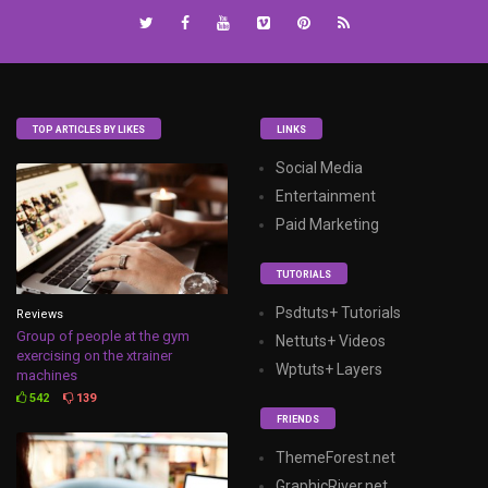
TOP ARTICLES BY LIKES
LINKS
Social Media
Entertainment
Paid Marketing
TUTORIALS
Psdtuts+ Tutorials
Reviews
Group of people at the gym
Nettuts+ Videos
exercising on the xtrainer
Wptuts+ Layers
machines
542
139
FRIENDS
ThemeForest.net
GraphicRiver.net