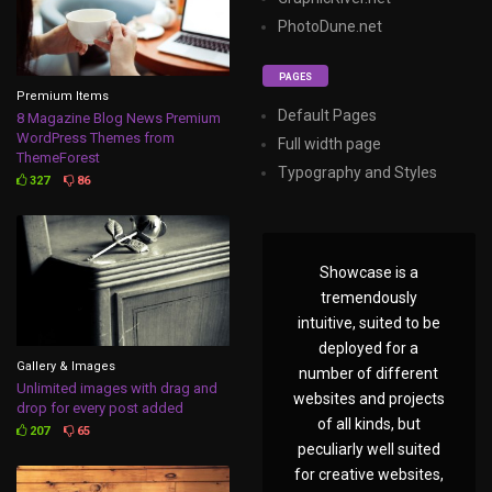
PhotoDune.net
PAGES
Premium Items
Default Pages
8 Magazine Blog News Premium
WordPress Themes from
Full width page
ThemeForest
Typography and Styles
327
86
Showcase is a
tremendously
intuitive, suited to be
deployed for a
Gallery & Images
number of different
Unlimited images with drag and
websites and projects
drop for every post added
of all kinds, but
207
65
peculiarly well suited
for creative websites,