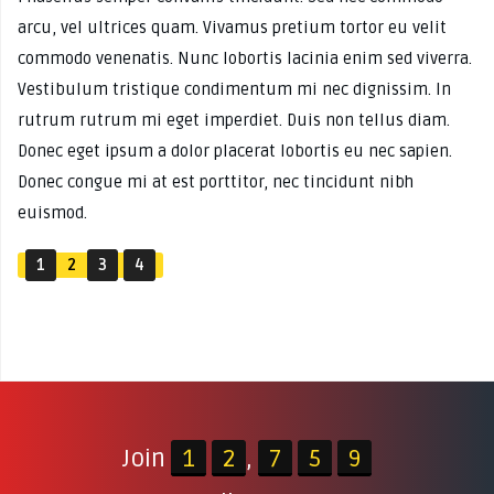
arcu, vel ultrices quam. Vivamus pretium tortor eu velit
commodo venenatis. Nunc lobortis lacinia enim sed viverra.
Vestibulum tristique condimentum mi nec dignissim. In
rutrum rutrum mi eget imperdiet. Duis non tellus diam.
Donec eget ipsum a dolor placerat lobortis eu nec sapien.
Donec congue mi at est porttitor, nec tincidunt nibh
euismod.
1
2
3
4
Join
1
2
,
7
5
9