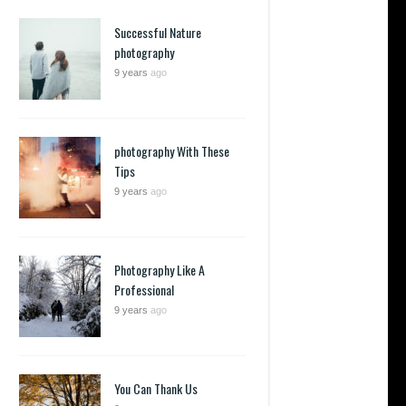
Successful Nature
photography
9 years
ago
photography With These
Tips
9 years
ago
Photography Like A
Professional
9 years
ago
You Can Thank Us