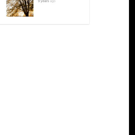
9 years
ago