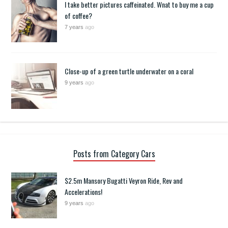
I take better pictures caffeinated. Wnat to buy me a cup
of coffee?
7 years
ago
Close-up of a green turtle underwater on a coral
9 years
ago
Posts from Category Cars
$2.5m Mansory Bugatti Veyron Ride, Rev and
Accelerations!
9 years
ago