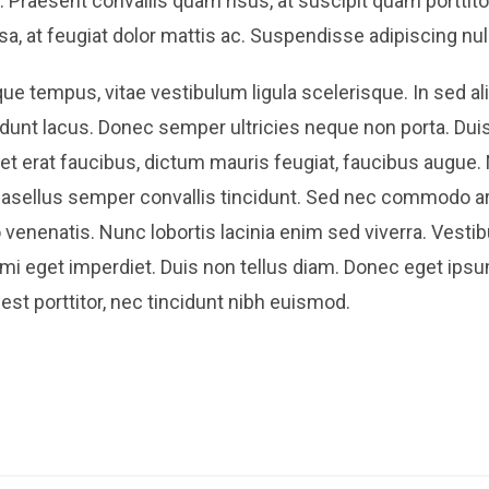
. Praesent convallis quam risus, at suscipit quam porttit
a, at feugiat dolor mattis ac. Suspendisse adipiscing nu
ue tempus, vitae vestibulum ligula scelerisque. In sed a
tincidunt lacus. Donec semper ultricies neque non porta. Du
et erat faucibus, dictum mauris feugiat, faucibus augue.
 Phasellus semper convallis tincidunt. Sed nec commodo a
 venenatis. Nunc lobortis lacinia enim sed viverra. Vest
mi eget imperdiet. Duis non tellus diam. Donec eget ipsum
st porttitor, nec tincidunt nibh euismod.