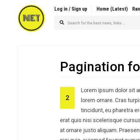
Log in / Sign up
Home (Latest)
Ra
NET
Pagination fo
Lorem ipsum dolor sit am
2
lorem ornare. Cras turpi
tincidunt, eu pharetra 
erat quis nisi scelerisque cursus.
at ornare justo aliquam. Praesent 