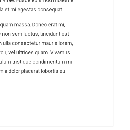
or vitae. Fusce euismod molestie
lla et mi egestas consequat.
liquam massa. Donec erat mi,
is non sem luctus, tincidunt est
 Nulla consectetur mauris lorem,
rcu, vel ultrices quam. Vivamus
ibulum tristique condimentum mi
 a dolor placerat lobortis eu