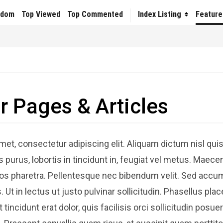
ndom
Top Viewed
Top Commented
Index Listing
Feature
r Pages & Articles
et, consectetur adipiscing elit. Aliquam dictum nisl quis
s purus, lobortis in tincidunt in, feugiat vel metus. Maec
eros pharetra. Pellentesque nec bibendum velit. Sed accu
 Ut in lectus ut justo pulvinar sollicitudin. Phasellus pla
tincidunt erat dolor, quis facilisis orci sollicitudin posue