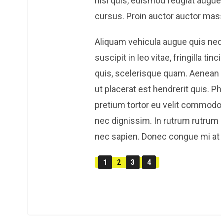
nisi quis, euismod feugiat augue
cursus. Proin auctor auctor mass
Aliquam vehicula augue quis neq
suscipit in leo vitae, fringilla 
quis, scelerisque quam. Aenean 
ut placerat est hendrerit quis.
pretium tortor eu velit commodo
nec dignissim. In rutrum rutrum 
nec sapien. Donec congue mi at e
1
2
3
4